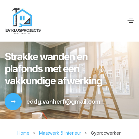
Strakke wanden en
plafonds met een
vakkundige afwerking
eddy.vanherf@gmail.com
Home
Maatwerk & Interieur
Gyprocwerken