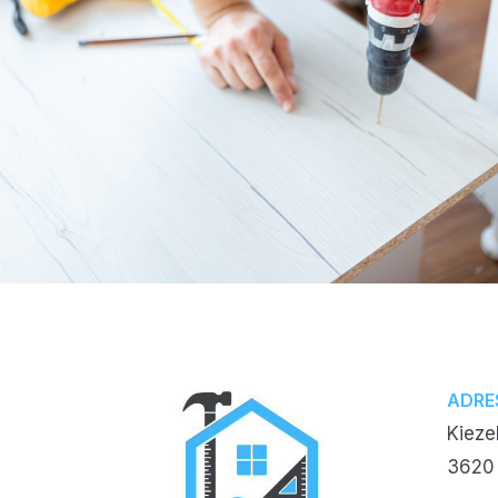
ADRE
Kiez
3620