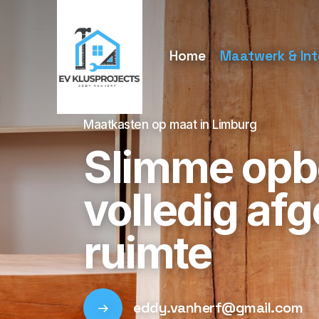
Home
Maatwerk & Int
Maatkasten op maat in Limburg
Slimme opb
volledig af
ruimte
eddy.vanherf@gmail.com