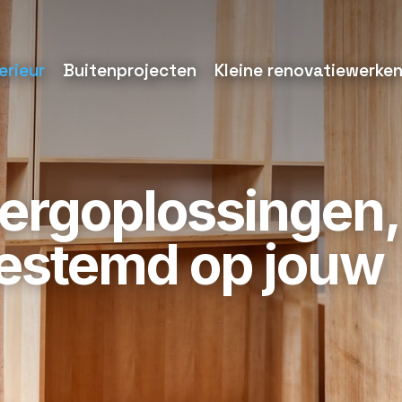
erieur
Buitenprojecten
Kleine renovatiewerke
ergoplossingen,
gestemd op jouw