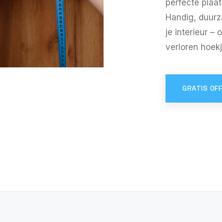
perfecte plaat
Handig, duurz
je interieur –
verloren hoekj
GRATIS OF