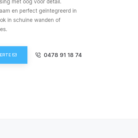
sing met oog voor detail.
aam en perfect geïntegreerd in
 ook in schuine wanden of
es.
0478 91 18 74
FERTE