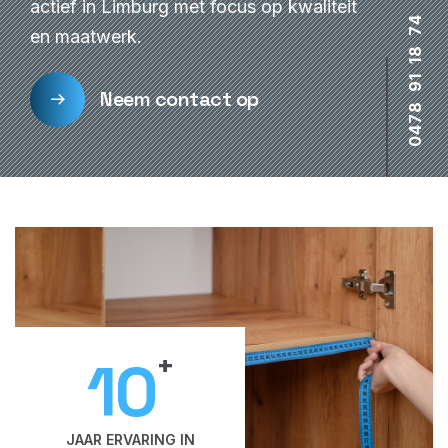
actief in Limburg met focus op kwaliteit
4
7
en maatwerk.
8
1
1
9
Neem contact op
8
7
4
0
+
10
JAAR ERVARING IN